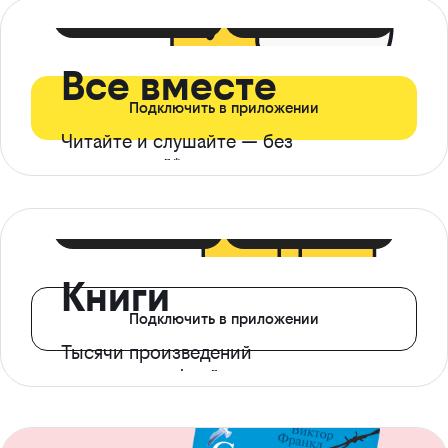
399 ₽ в мес
21 ₽ в день
Все вместе
Подключить в приложении
Читайте и слушайте — без
ограничений*
299 ₽ в мес
14 ₽ в день
Книги
Подключить в приложении
Тысячи произведений
с доступом офлайн