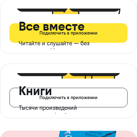
399 ₽ в мес
21 ₽ в день
Все вместе
Подключить в приложении
Читайте и слушайте — без
ограничений*
299 ₽ в мес
14 ₽ в день
Книги
Подключить в приложении
Тысячи произведений
с доступом офлайн