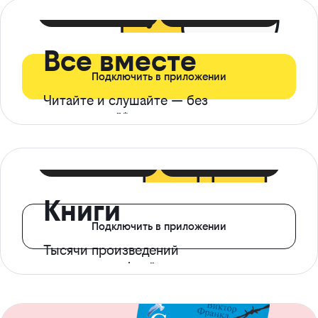
399 ₽ в мес
21 ₽ в день
Все вместе
Подключить в приложении
Читайте и слушайте — без
ограничений*
299 ₽ в мес
14 ₽ в день
Книги
Подключить в приложении
Тысячи произведений
с доступом офлайн