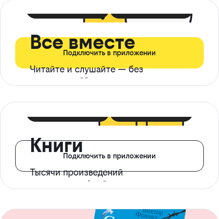
399 ₽ в мес
21 ₽ в день
Все вместе
Подключить в приложении
Читайте и слушайте — без
ограничений*
299 ₽ в мес
14 ₽ в день
Книги
Подключить в приложении
Тысячи произведений
с доступом офлайн