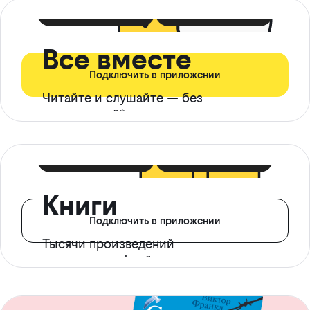
399 ₽ в мес
21 ₽ в день
Все вместе
Подключить в приложении
Читайте и слушайте — без
ограничений*
299 ₽ в мес
14 ₽ в день
Книги
Подключить в приложении
Тысячи произведений
с доступом офлайн