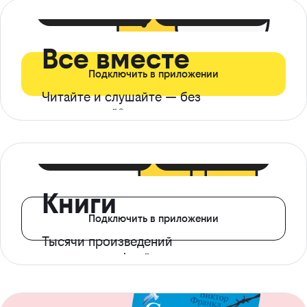
399 ₽ в мес
21 ₽ в день
Все вместе
Подключить в приложении
Читайте и слушайте — без
ограничений*
299 ₽ в мес
14 ₽ в день
Книги
Подключить в приложении
Тысячи произведений
с доступом офлайн