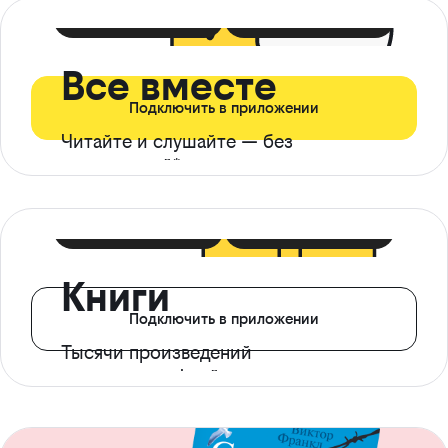
399 ₽ в мес
21 ₽ в день
Все вместе
Подключить в приложении
Читайте и слушайте — без
ограничений*
299 ₽ в мес
14 ₽ в день
Книги
Подключить в приложении
Тысячи произведений
с доступом офлайн