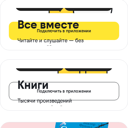
399 ₽ в мес
21 ₽ в день
Все вместе
Подключить в приложении
Читайте и слушайте — без
ограничений*
299 ₽ в мес
14 ₽ в день
Книги
Подключить в приложении
Тысячи произведений
с доступом офлайн