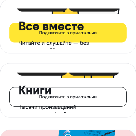
399 ₽ в мес
21 ₽ в день
Все вместе
Подключить в приложении
Читайте и слушайте — без
ограничений*
299 ₽ в мес
14 ₽ в день
Книги
Подключить в приложении
Тысячи произведений
с доступом офлайн