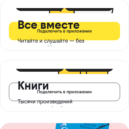
399 ₽ в мес
21 ₽ в день
Все вместе
Подключить в приложении
Читайте и слушайте — без
ограничений*
299 ₽ в мес
14 ₽ в день
Книги
Подключить в приложении
Тысячи произведений
с доступом офлайн