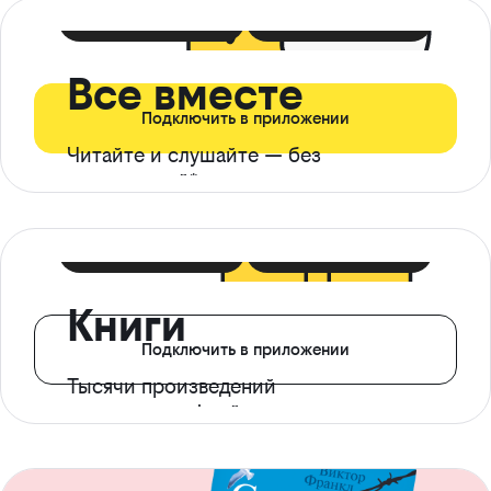
399 ₽ в мес
21 ₽ в день
Все вместе
Подключить в приложении
Читайте и слушайте — без
ограничений*
299 ₽ в мес
14 ₽ в день
Книги
Подключить в приложении
Тысячи произведений
с доступом офлайн