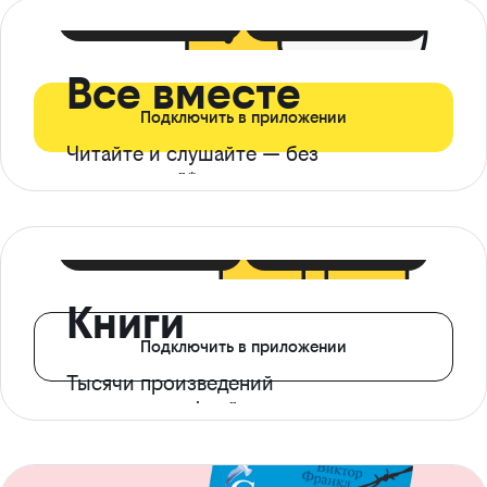
399 ₽ в мес
21 ₽ в день
Все вместе
Подключить в приложении
Читайте и слушайте — без
ограничений*
299 ₽ в мес
14 ₽ в день
Книги
Подключить в приложении
Тысячи произведений
с доступом офлайн