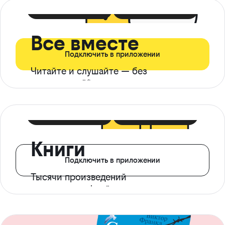
399 ₽ в мес
21 ₽ в день
Все вместе
Подключить в приложении
Читайте и слушайте — без
ограничений*
299 ₽ в мес
14 ₽ в день
Книги
Подключить в приложении
Тысячи произведений
с доступом офлайн