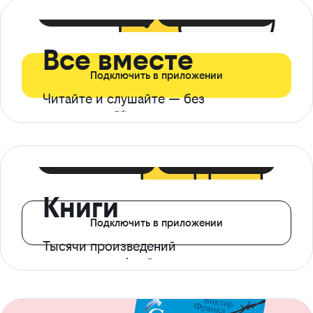
399 ₽ в мес
21 ₽ в день
Все вместе
Подключить в приложении
Читайте и слушайте — без
ограничений*
299 ₽ в мес
14 ₽ в день
Книги
Подключить в приложении
Тысячи произведений
с доступом офлайн