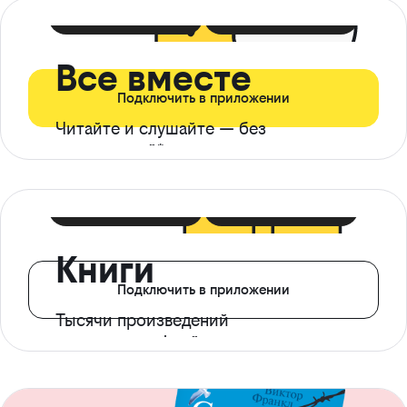
399 ₽ в мес
21 ₽ в день
Все вместе
Подключить в приложении
Читайте и слушайте — без
ограничений*
299 ₽ в мес
14 ₽ в день
Книги
Подключить в приложении
Тысячи произведений
с доступом офлайн