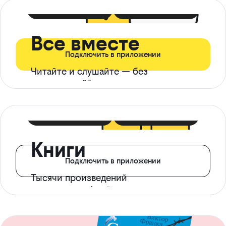
399 ₽ в мес
21 ₽ в день
Все вместе
Подключить в приложении
Читайте и слушайте — без
ограничений*
299 ₽ в мес
14 ₽ в день
Книги
Подключить в приложении
Тысячи произведений
с доступом офлайн