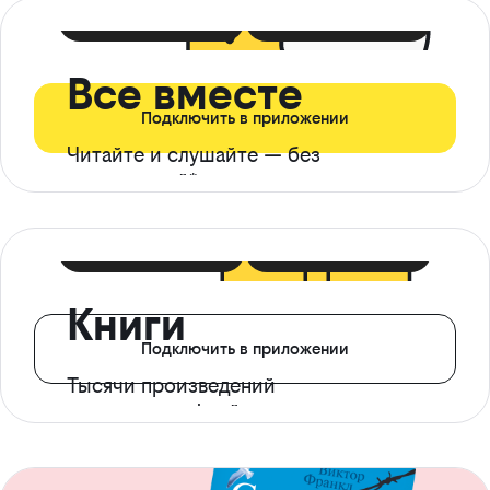
399 ₽ в мес
21 ₽ в день
Все вместе
Подключить в приложении
Читайте и слушайте — без
ограничений*
299 ₽ в мес
14 ₽ в день
Книги
Подключить в приложении
Тысячи произведений
с доступом офлайн