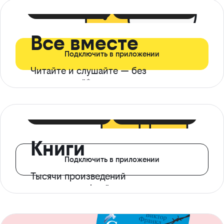
399 ₽ в мес
21 ₽ в день
Все вместе
Подключить в приложении
Читайте и слушайте — без
ограничений*
299 ₽ в мес
14 ₽ в день
Книги
Подключить в приложении
Тысячи произведений
с доступом офлайн