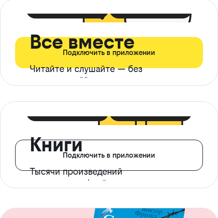
399 ₽ в мес
21 ₽ в день
Все вместе
Подключить в приложении
Читайте и слушайте — без
ограничений*
299 ₽ в мес
14 ₽ в день
Книги
Подключить в приложении
Тысячи произведений
с доступом офлайн