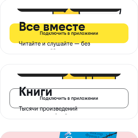
399 ₽ в мес
21 ₽ в день
Все вместе
Подключить в приложении
Читайте и слушайте — без
ограничений*
299 ₽ в мес
14 ₽ в день
Книги
Подключить в приложении
Тысячи произведений
с доступом офлайн