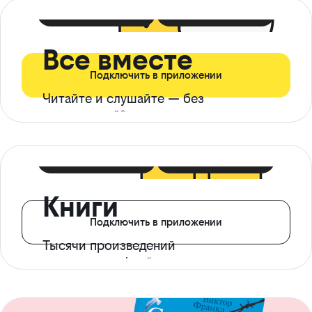
399 ₽ в мес
21 ₽ в день
Все вместе
Подключить в приложении
Читайте и слушайте — без
ограничений*
299 ₽ в мес
14 ₽ в день
Книги
Подключить в приложении
Тысячи произведений
с доступом офлайн