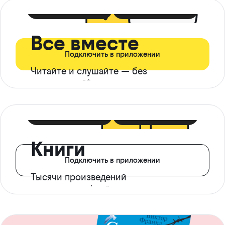
399 ₽ в мес
21 ₽ в день
Все вместе
Подключить в приложении
Читайте и слушайте — без
ограничений*
299 ₽ в мес
14 ₽ в день
Книги
Подключить в приложении
Тысячи произведений
с доступом офлайн