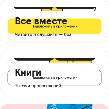
399 ₽ в мес
21 ₽ в день
Все вместе
Подключить в приложении
Читайте и слушайте — без
ограничений*
299 ₽ в мес
14 ₽ в день
Книги
Подключить в приложении
Тысячи произведений
с доступом офлайн