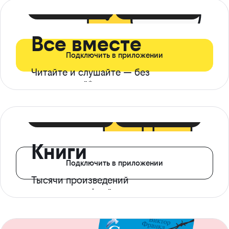
399 ₽ в мес
21 ₽ в день
Все вместе
Подключить в приложении
Читайте и слушайте — без
ограничений*
299 ₽ в мес
14 ₽ в день
Книги
Подключить в приложении
Тысячи произведений
с доступом офлайн