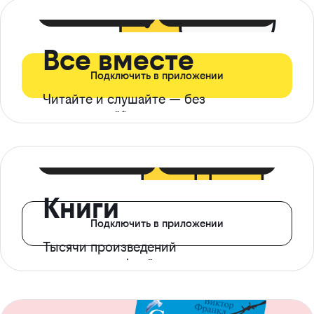
399 ₽ в мес
21 ₽ в день
Все вместе
Подключить в приложении
Читайте и слушайте — без
ограничений*
299 ₽ в мес
14 ₽ в день
Книги
Подключить в приложении
Тысячи произведений
с доступом офлайн