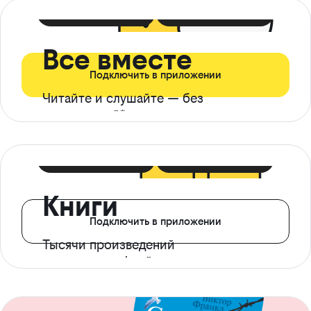
399 ₽ в мес
21 ₽ в день
Все вместе
Подключить в приложении
Читайте и слушайте — без
ограничений*
299 ₽ в мес
14 ₽ в день
Книги
Подключить в приложении
Тысячи произведений
с доступом офлайн