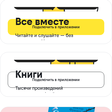
399 ₽ в мес
21 ₽ в день
Все вместе
Подключить в приложении
Читайте и слушайте — без
ограничений*
299 ₽ в мес
14 ₽ в день
Книги
Подключить в приложении
Тысячи произведений
с доступом офлайн