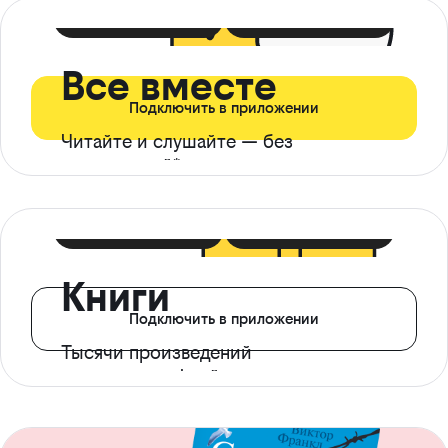
399 ₽ в мес
21 ₽ в день
Все вместе
Подключить в приложении
Читайте и слушайте — без
ограничений*
299 ₽ в мес
14 ₽ в день
Книги
Подключить в приложении
Тысячи произведений
с доступом офлайн