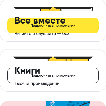
399 ₽ в мес
21 ₽ в день
Все вместе
Подключить в приложении
Читайте и слушайте — без
ограничений*
299 ₽ в мес
14 ₽ в день
Книги
Подключить в приложении
Тысячи произведений
с доступом офлайн