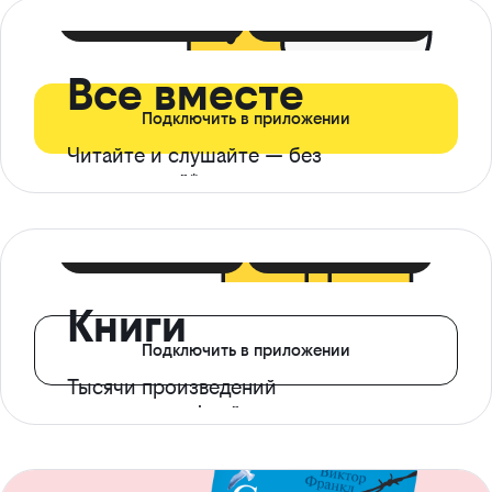
399 ₽ в мес
21 ₽ в день
Все вместе
Подключить в приложении
Читайте и слушайте — без
ограничений*
299 ₽ в мес
14 ₽ в день
Книги
Подключить в приложении
Тысячи произведений
с доступом офлайн