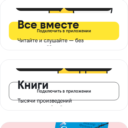
399 ₽ в мес
21 ₽ в день
Все вместе
Подключить в приложении
Читайте и слушайте — без
ограничений*
299 ₽ в мес
14 ₽ в день
Книги
Подключить в приложении
Тысячи произведений
с доступом офлайн