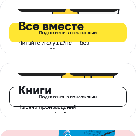
399 ₽ в мес
21 ₽ в день
Все вместе
Подключить в приложении
Читайте и слушайте — без
ограничений*
299 ₽ в мес
14 ₽ в день
Книги
Подключить в приложении
Тысячи произведений
с доступом офлайн