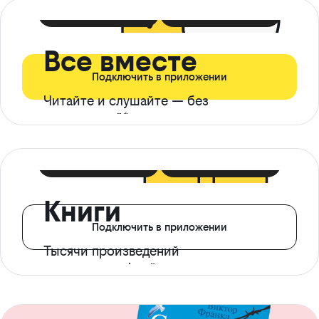
399 ₽ в мес
21 ₽ в день
Все вместе
Подключить в приложении
Читайте и слушайте — без
ограничений*
299 ₽ в мес
14 ₽ в день
Книги
Подключить в приложении
Тысячи произведений
с доступом офлайн