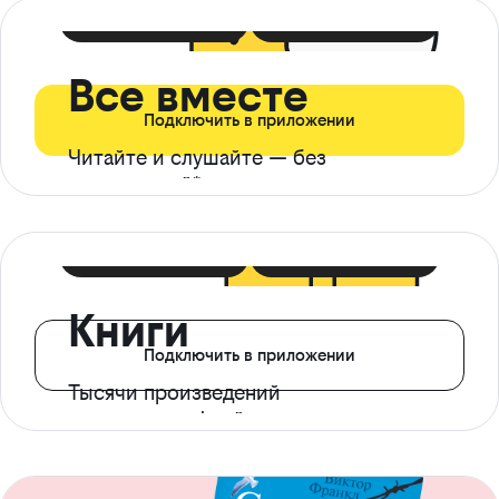
399 ₽ в мес
21 ₽ в день
Все вместе
Подключить в приложении
Читайте и слушайте — без
ограничений*
299 ₽ в мес
14 ₽ в день
Книги
Подключить в приложении
Тысячи произведений
с доступом офлайн