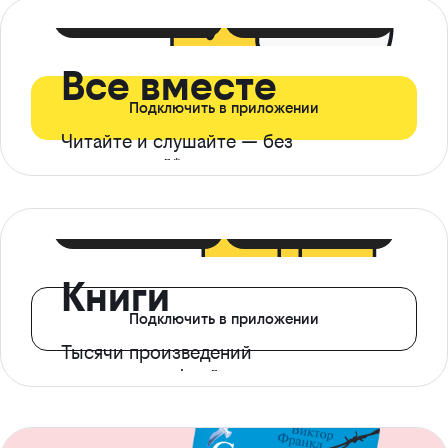
399 ₽ в мес
21 ₽ в день
Все вместе
Подключить в приложении
Читайте и слушайте — без
ограничений*
299 ₽ в мес
14 ₽ в день
Книги
Подключить в приложении
Тысячи произведений
с доступом офлайн