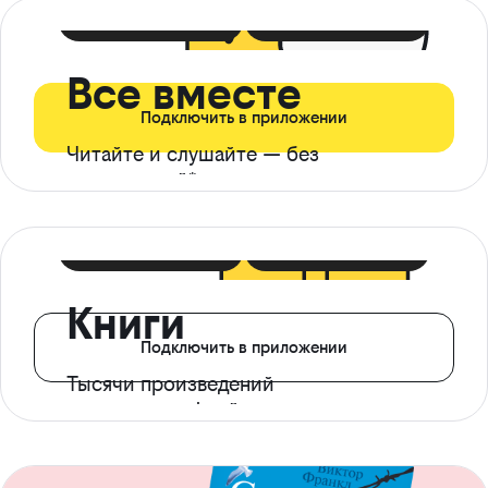
399 ₽ в мес
21 ₽ в день
Все вместе
Подключить в приложении
Читайте и слушайте — без
ограничений*
299 ₽ в мес
14 ₽ в день
Книги
Подключить в приложении
Тысячи произведений
с доступом офлайн