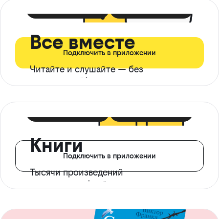
399 ₽ в мес
21 ₽ в день
Все вместе
Подключить в приложении
Читайте и слушайте — без
ограничений*
299 ₽ в мес
14 ₽ в день
Книги
Подключить в приложении
Тысячи произведений
с доступом офлайн