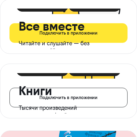
399 ₽ в мес
21 ₽ в день
Все вместе
Подключить в приложении
Читайте и слушайте — без
ограничений*
299 ₽ в мес
14 ₽ в день
Книги
Подключить в приложении
Тысячи произведений
с доступом офлайн