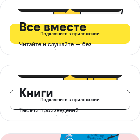
399 ₽ в мес
21 ₽ в день
Все вместе
Подключить в приложении
Читайте и слушайте — без
ограничений*
299 ₽ в мес
14 ₽ в день
Книги
Подключить в приложении
Тысячи произведений
с доступом офлайн