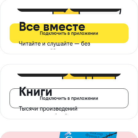
399 ₽ в мес
21 ₽ в день
Все вместе
Подключить в приложении
Читайте и слушайте — без
ограничений*
299 ₽ в мес
14 ₽ в день
Книги
Подключить в приложении
Тысячи произведений
с доступом офлайн