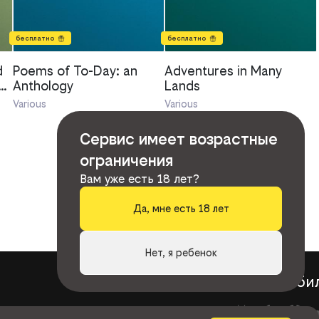
бесплатно
бесплатно
d
Poems of To-Day: an
Adventures in Many
Anthology
Lands
Various
Various
Сервис имеет возрастные
ограничения
Вам уже есть 18 лет?
Да, мне есть 18 лет
Нет, я ребенок
книги
би