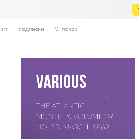
иги
подписки
поиск