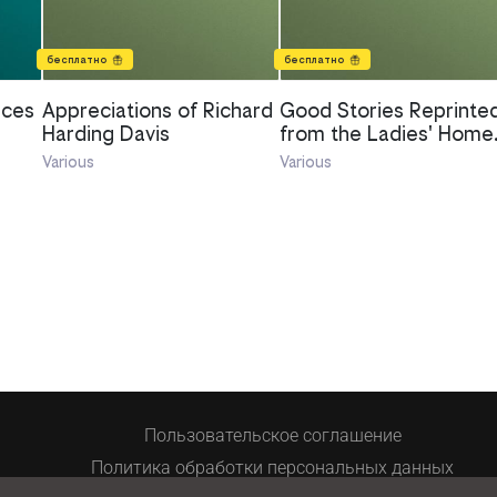
бесплатно
бесплатно
ices
Appreciations of Richard
Good Stories Reprinte
Harding Davis
from the Ladies' Home
Journal of Philadelphia
Various
Various
Пользовательское соглашение
Политика обработки персональных данных