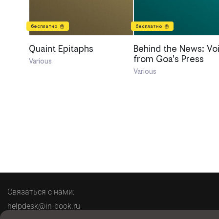
бесплатно
бесплатно
Quaint Epitaphs
Behind the News: Vo
from Goa's Press
Various
Various
Связаться с нами:
helpdesk@in-book.ru