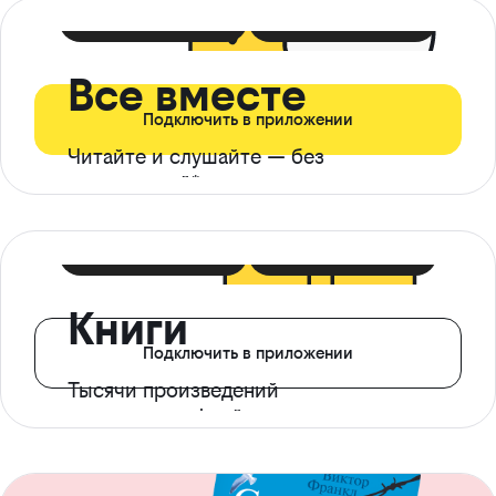
399 ₽ в мес
21 ₽ в день
Все вместе
Подключить в приложении
Читайте и слушайте — без
ограничений*
299 ₽ в мес
14 ₽ в день
Книги
Подключить в приложении
Тысячи произведений
с доступом офлайн