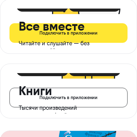
399 ₽ в мес
21 ₽ в день
Все вместе
Подключить в приложении
Читайте и слушайте — без
ограничений*
299 ₽ в мес
14 ₽ в день
Книги
Подключить в приложении
Тысячи произведений
с доступом офлайн