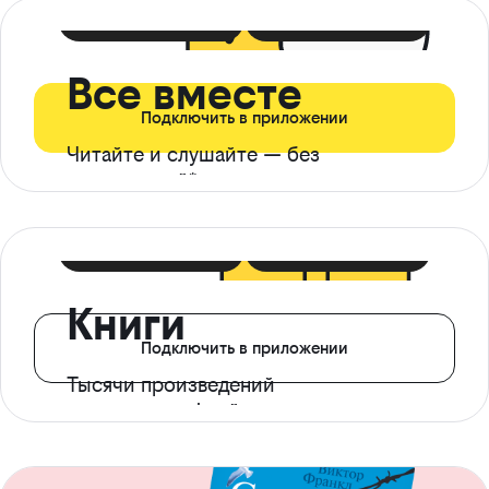
399 ₽ в мес
21 ₽ в день
Все вместе
Подключить в приложении
Читайте и слушайте — без
ограничений*
299 ₽ в мес
14 ₽ в день
Книги
Подключить в приложении
Тысячи произведений
с доступом офлайн