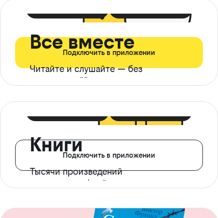
399 ₽ в мес
21 ₽ в день
Все вместе
Подключить в приложении
Читайте и слушайте — без
ограничений*
299 ₽ в мес
14 ₽ в день
Книги
Подключить в приложении
Тысячи произведений
с доступом офлайн