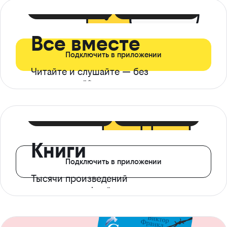
399 ₽ в мес
21 ₽ в день
Все вместе
Подключить в приложении
Читайте и слушайте — без
ограничений*
299 ₽ в мес
14 ₽ в день
Книги
Подключить в приложении
Тысячи произведений
с доступом офлайн