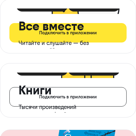
399 ₽ в мес
21 ₽ в день
Все вместе
Подключить в приложении
Читайте и слушайте — без
ограничений*
299 ₽ в мес
14 ₽ в день
Книги
Подключить в приложении
Тысячи произведений
с доступом офлайн