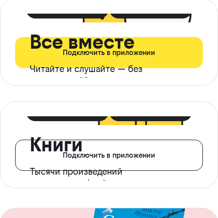
399 ₽ в мес
21 ₽ в день
Все вместе
Подключить в приложении
Читайте и слушайте — без
ограничений*
299 ₽ в мес
14 ₽ в день
Книги
Подключить в приложении
Тысячи произведений
с доступом офлайн