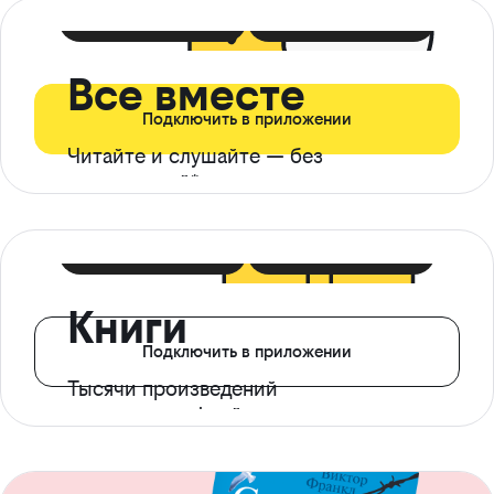
399 ₽ в мес
21 ₽ в день
Все вместе
Подключить в приложении
Читайте и слушайте — без
ограничений*
299 ₽ в мес
14 ₽ в день
Книги
Подключить в приложении
Тысячи произведений
с доступом офлайн