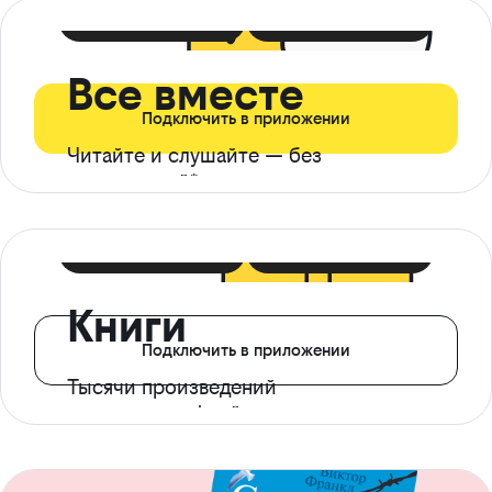
399 ₽ в мес
21 ₽ в день
Все вместе
Подключить в приложении
Читайте и слушайте — без
ограничений*
299 ₽ в мес
14 ₽ в день
Книги
Подключить в приложении
Тысячи произведений
с доступом офлайн